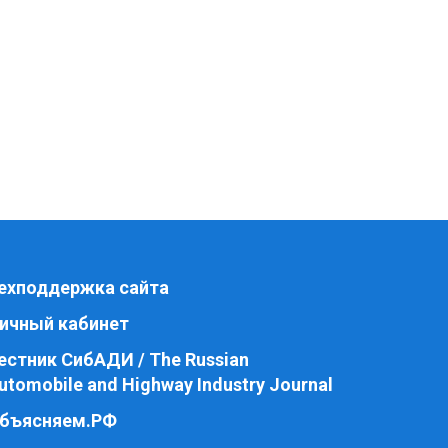
ехподдержка сайта
ичный кабинет
естник СибАДИ / The Russian
utomobile and Highway Industry Journal
бъясняем.РФ