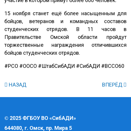
участие в котором примут более 600 человек.
15 ноября станет ещё более насыщенным для
бойцов, ветеранов и командных составов
студенческих отрядов. В 11 часов в
Правительстве Омской области пройдут
торжественные награждения отличившихся
бойцов студенческих отрядов.
#РСО #ООСО #ШтабСибАДИ #СибАДИ #ВССО60
НАЗАД
ВПЕРЁД
2025 ФГБОУ ВО «СибАДИ»
©
644080, г. Омск, пр. Мира 5