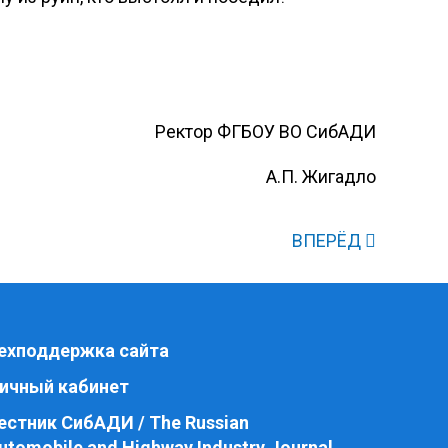
Ректор ФГБОУ ВО СибАДИ
А.П. Жигадло
ВПЕРЁД
ехподдержка сайта
ичный кабинет
естник СибАДИ / The Russian
utomobile and Highway Industry Journal