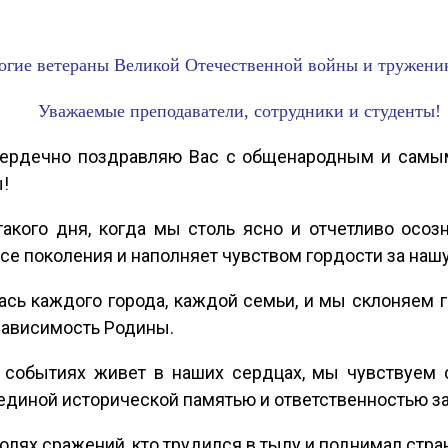
огие ветераны Великой Отечественной войны и тружени
Уважаемые преподаватели, сотрудники и студенты!
сердечно поздравляю Вас с общенародным и самым
ы!
такого дня, когда мы столь ясно и отчетливо осо
се поколения и наполняет чувством гордости за нашу
ась каждого города, каждой семьи, и мы склоняем г
зависимость Родины.
 событиях живет в наших сердцах, мы чувствуем 
единой исторической памятью и ответственностью з
полях сражений, кто трудился в тылу и поднимал стра