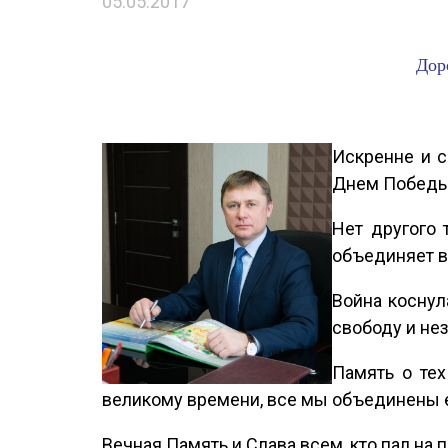
05.05.2017
Дор
Искренне и 
Днем Побед
Нет другого 
объединяет в
Война коснул
свободу и не
Память о тех
великому времени, все мы объединены 
Вечная Память и Слава всем, кто пал на 