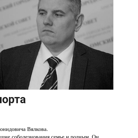
порта
еонидовича Вялкова.
шие соболезнования семье и родным. Он