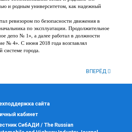
слью и родным университетом, как надежный
тал ревизором по безопасности движения в
 начальника по эксплуатации. Продолжительное
е депо № 1», а далее работал в должности
ие № 4». С июня 2018 года возглавлял
й системе города.
ВПЕРЁД
ехподдержка сайта
ичный кабинет
естник СибАДИ / The Russian