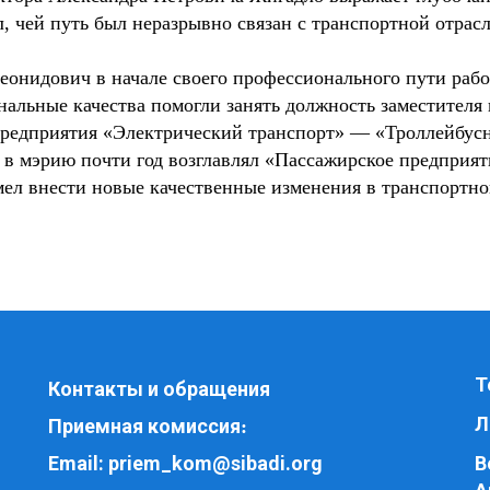
л, чей путь был неразрывно связан с транспортной отра
нидович в начале своего профессионального пути рабо
нальные качества помогли занять должность заместителя
редприятия «Электрический транспорт» — «Троллейбусно
 в мэрию почти год возглавлял «Пассажирское предприят
мел внести новые качественные изменения в транспортно
Т
Контакты и обращения
Л
Приемная комиссия
:
Email:
priem_kom@sibadi.org
В