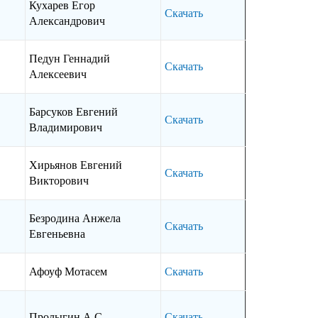
Кухарев Егор
Скачать
Александрович
Педун Геннадий
Скачать
Алексеевич
Барсуков Евгений
Скачать
Владимирович
Хирьянов Евгений
Скачать
Викторович
Безродина Анжела
Скачать
Евгеньевна
Афоуф Мотасем
Скачать
Пролыгин А.С.
Скачать