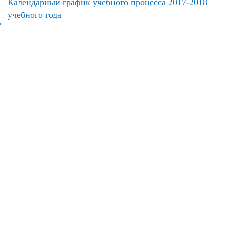
Календарный график учебного процесса 2017-2018
учебного года
ю